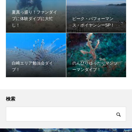
夏真っ盛り！ファンダイ
ブに体験ダイブに大忙
ピーク・パフォーマン
し！
ス・ボイヤンシーSP！
白崎エリア勉強会ダイ
のんびりゆったりマンツ
ブ！
ーマンダイブ！
検索