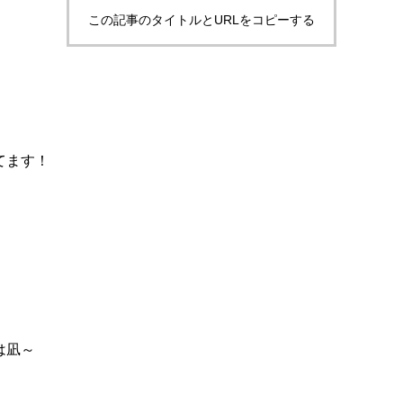
この記事のタイトルとURLをコピーする
。
てます！
は凪～