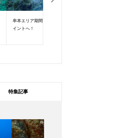
本エリア期間限定ポ
田辺に新ポイントがで
海の日！体験ダ
ントへ！
きました！
グ！
特集記事