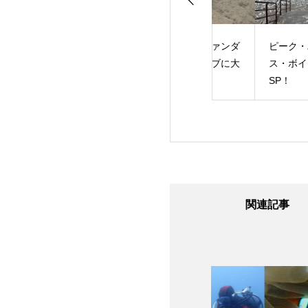
ダイビング！
夏真っ盛り！ファンダ
ピーク・パフォー
イブに体験ダイブに大
ス・ボイヤンシー
忙し！
SP！
関連記事