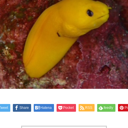
Tweet
Share
Hatena
Pocket
RSS
feedly
Pi