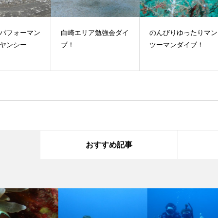
マン
白崎エリア勉強会ダイ
のんびりゆったりマン
串
ブ！
ツーマンダイブ！
イ
おすすめ記事