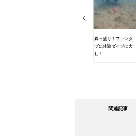
ダイビング！
夏真っ盛り！ファンダ
ピーク・パフォー
イブに体験ダイブに大
ス・ボイヤンシー
忙し！
SP！
関連記事