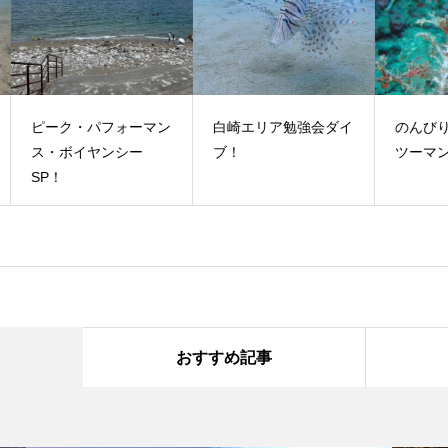
マン
白崎エリア勉強会ダイ
のんびりゆったりマン
串
ブ！
ツーマンダイブ！
イ
おすすめ記事