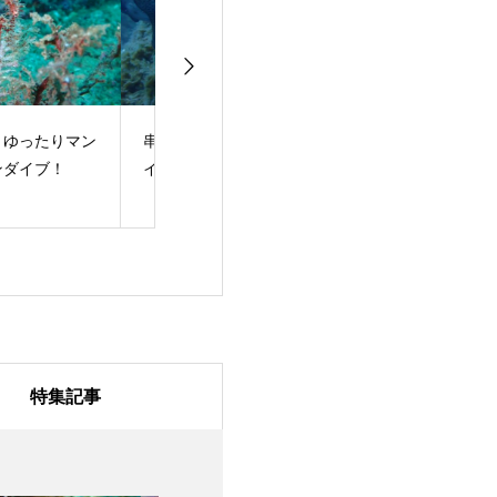
本エリア期間限定ポ
田辺に新ポイントがで
海の日！体験ダ
ントへ！
きました！
グ！
特集記事