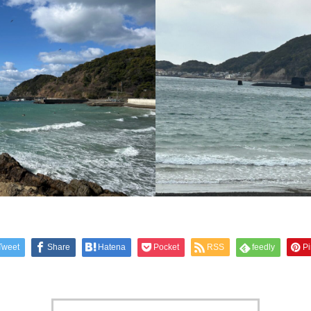
Tweet
Share
Hatena
Pocket
RSS
feedly
Pi