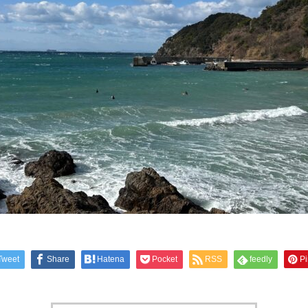
Tweet
Share
Hatena
Pocket
RSS
feedly
Pi