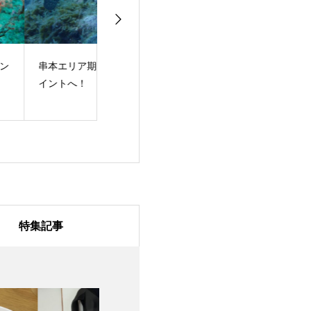
本エリア期間限定ポ
田辺に新ポイントがで
海の日！体験ダ
ントへ！
きました！
グ！
特集記事