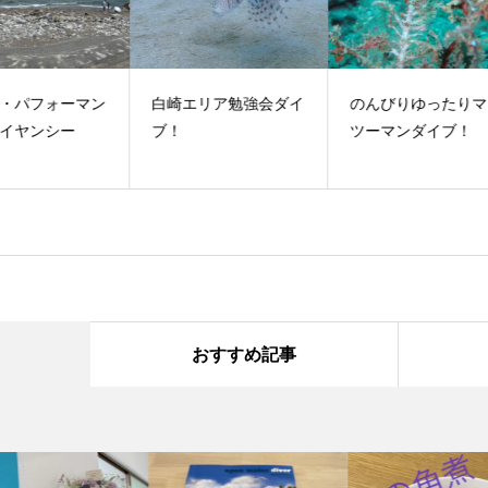
マン
白崎エリア勉強会ダイ
のんびりゆったりマン
串
ブ！
ツーマンダイブ！
イ
おすすめ記事