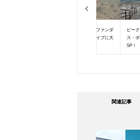
ダイビング！
夏真っ盛り！ファンダ
ピーク・パフォー
イブに体験ダイブに大
ス・ボイヤンシー
忙し！
SP！
関連記事