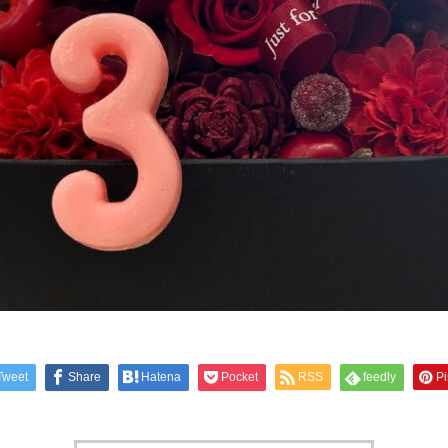
Tweet
Share
Hatena
Pocket
RSS
feedly
Pi