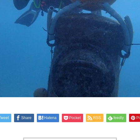
Tweet
Share
Hatena
Pocket
RSS
feedly
Pi