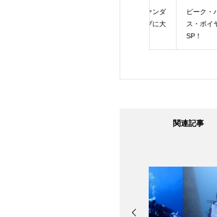
ダイビング！
夏真っ盛り！ファンダ
ピーク・パフォー
イブに体験ダイブに大
ス・ボイヤンシー
忙し！
SP！
関連記事