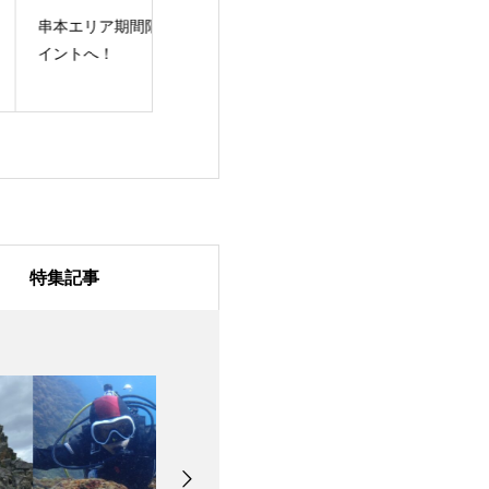
本エリア期間限定ポ
田辺に新ポイントがで
海の日！体験ダ
ントへ！
きました！
グ！
特集記事