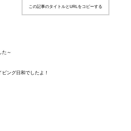
この記事のタイトルとURLをコピーする
。
した～
イビング日和でしたよ！