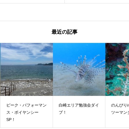
最近の記事
マン
白崎エリア勉強会ダイ
のんびりゆったりマン
串
ブ！
ツーマンダイブ！
イ