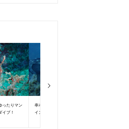
本エリア期間限定ポ
田辺に新ポイントがで
海の日！体験ダ
ントへ！
きました！
グ！