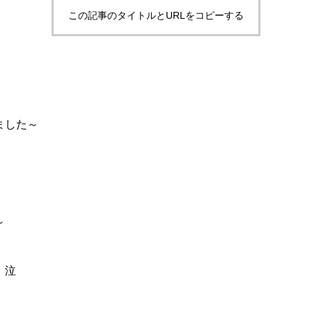
この記事のタイトルとURLをコピーする
。
ました～
～
！泣