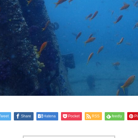
Tweet
Share
Hatena
Pocket
RSS
feedly
Pi